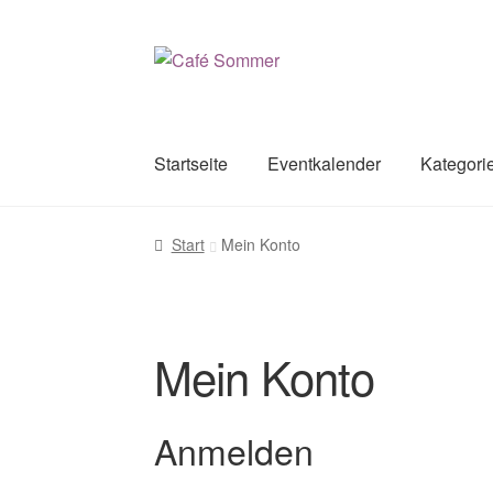
Zur
Zum
Navigation
Inhalt
springen
springen
Startseite
Eventkalender
Kategori
Start
Mein Konto
Mein Konto
Anmelden