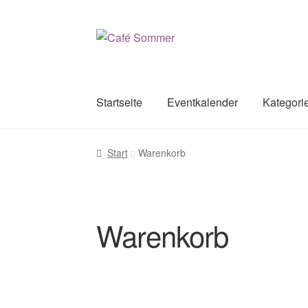
Zur
Zum
Navigation
Inhalt
springen
springen
Startseite
Eventkalender
Kategori
Start
Warenkorb
Warenkorb